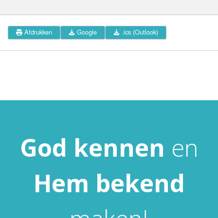
Afdrukken
Google
.ics (Outlook)
God
kennen
en
Hem
bekend