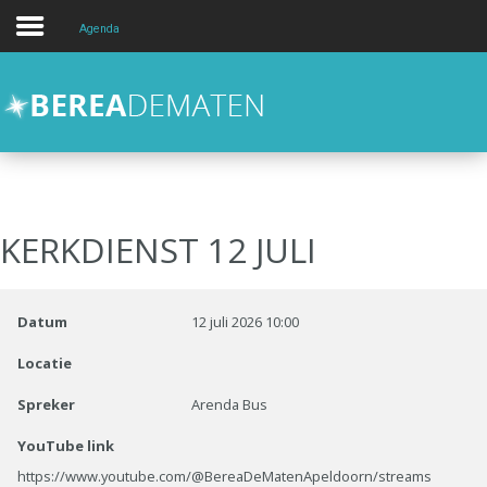
Agenda
Over
Activiteiten
Kids en Jongeren
hulp en zorg
KERKDIENST 12 JULI
Contact
Zoeken
Datum
12 juli 2026
10:00
Locatie
Spreker
Arenda Bus
YouTube link
https://www.youtube.com/@BereaDeMatenApeldoorn/streams