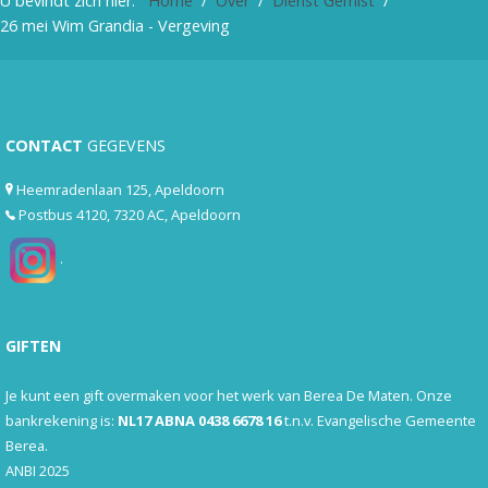
U bevindt zich hier:
Home
Over
Dienst Gemist
26 mei Wim Grandia - Vergeving
CONTACT
GEGEVENS
Heemradenlaan 125, Apeldoorn
Postbus 4120, 7320 AC, Apeldoorn
.
GIFTEN
Je kunt een gift overmaken voor het werk van Berea De Maten. Onze
bankrekening is:
NL17 ABNA 0438 6678 16
t.n.v. Evangelische Gemeente
Berea.
ANBI 2025