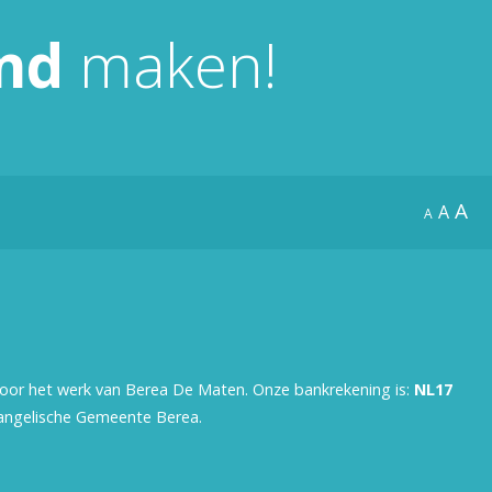
te
nd
maken!
verhogen/verlagen.
A
A
A
voor het werk van Berea De Maten. Onze bankrekening is:
NL17
vangelische Gemeente Berea.