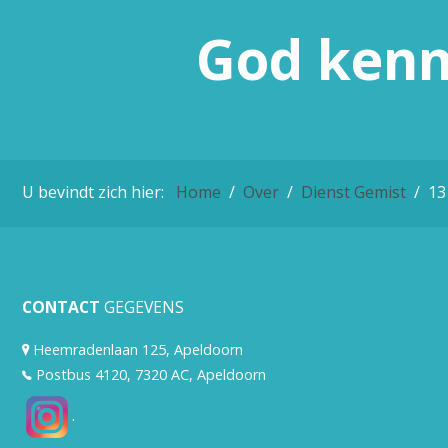
God
ken
U bevindt zich hier:
Home
Over
Dienst Gemist
13
CONTACT
GEGEVENS
Heemradenlaan 125, Apeldoorn
Postbus 4120, 7320 AC, Apeldoorn
.