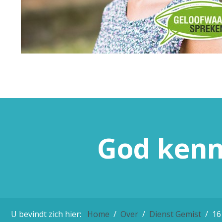
God
ken
U bevindt zich hier:
Home
Over
Dienst Gemist
16