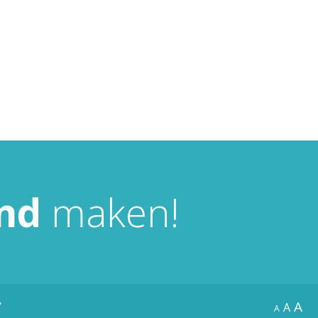
nd
maken!
A
’
A
A