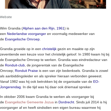
Website
Wim Grandia (
Alphen aan den Rijn
,
1961
) is
een
Nederlandse
voorganger
en voormalig medewerker van
de
Evangelische Omroep
.
Grandia groeide op in een
christelijk
gezin en maakte op zijn
zeventiende een keuze voor het christelijk geloof. In 1980 kwam hij bij
de Evangelische Omroep te werken. Grandia was eindredacteur van
de
Ronduit-club
, de jongerentak van de Evangelische
Omroep;
Ronduit Praise
is een van zijn bedenksels. Grandia is zowel
als aanbiddingsleider en als spreker hieraan verbonden geweest.
Vanaf 1982 was hij ook betrokken bij de organisatie van de
EO-
Jongerendag
. In die tijd was hij daar ook driemaal spreker.
In oktober 2006 kwam Grandia te werken als voorganger bij
de
Evangelische Gemeente Jozua
in
Dordrecht
. Sinds juli 2014 is hij
voorganger af en heeft sindsdien een eigen bureau waarmee hij