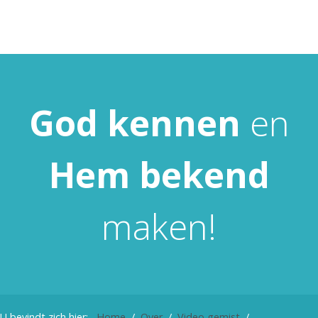
God
kennen
en
Hem
bekend
maken!
U bevindt zich hier:
Home
Over
Video gemist