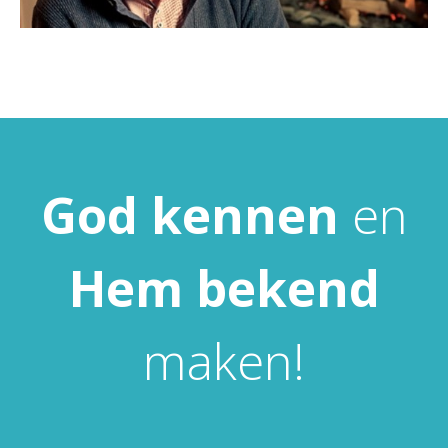
God
kennen
en
Hem
bekend
maken!