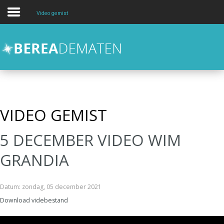
Video gemist
Over
Activiteiten
Kids en Jongeren
hulp en zorg
VIDEO GEMIST
Contact
5 DECEMBER VIDEO WIM
Zoeken
GRANDIA
Datum: zondag, 05 december 2021
Download videbestand
Videospeler