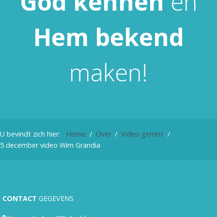
God
kennen
en
Hem
bekend
maken!
U bevindt zich hier:
Home
Over
Video gemist
5 december video Wim Grandia
CONTACT
GEGEVENS