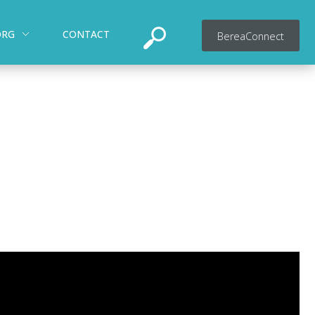
ORG
CONTACT
BereaConnect