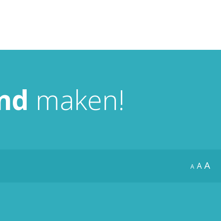
nd
maken!
A
A
A