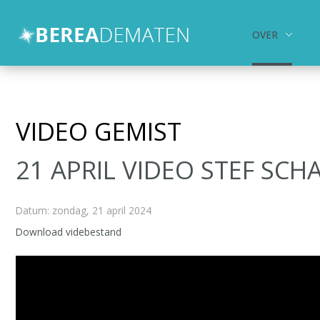
OVER
Over
Activiteiten
Kids en Jongeren
VIDEO GEMIST
hulp en zorg
21 APRIL VIDEO STEF SCH
Contact
Zoeken
Datum: zondag, 21 april 2024
Download videbestand
Videospeler