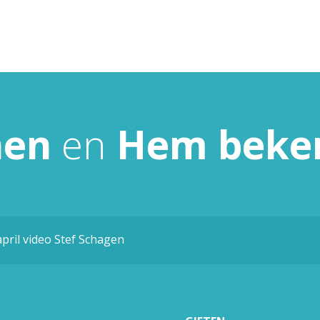
nen
en
Hem
beke
april video Stef Schagen