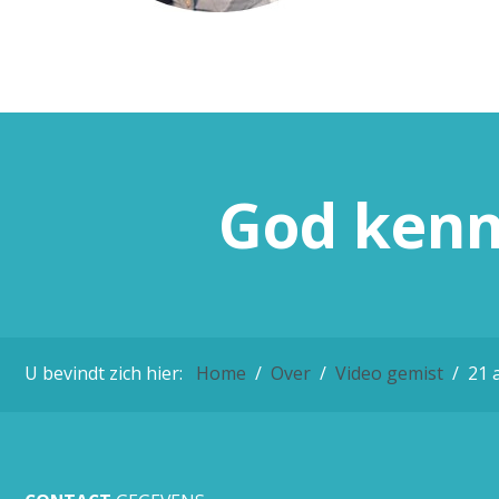
God
ken
U bevindt zich hier:
Home
Over
Video gemist
21 