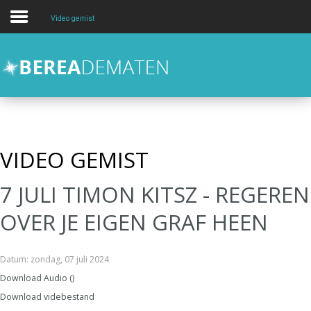
Video gemist
Over
Activiteiten
Kids en Jongeren
hulp en zorg
VIDEO GEMIST
Contact
7 JULI TIMON KITSZ - REGEREN
Zoeken
OVER JE EIGEN GRAF HEEN
Datum: zondag, 07 juli 2024
Download Audio (
)
Download videbestand