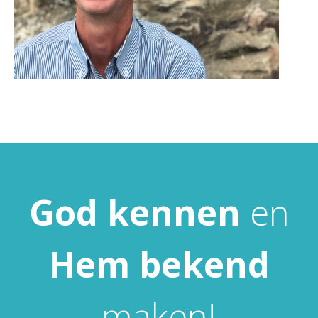
God
kennen
en
Hem
bekend
maken!