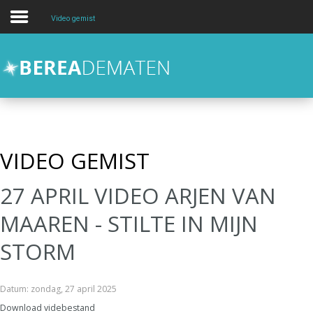
Video gemist
Over
Activiteiten
Kids en Jongeren
hulp en zorg
VIDEO GEMIST
Contact
27 APRIL VIDEO ARJEN VAN
Zoeken
MAAREN - STILTE IN MIJN
STORM
Datum: zondag, 27 april 2025
Download videbestand