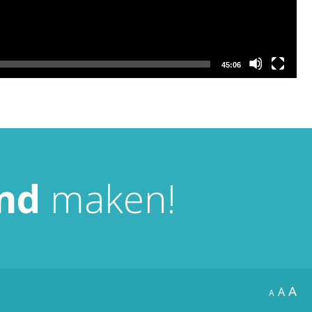
45:06
nd
maken!
A
A
A