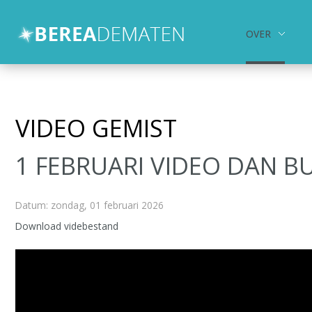
OVER
Over
Activiteiten
Kids en Jongeren
VIDEO GEMIST
hulp en zorg
1 FEBRUARI VIDEO DAN B
Contact
Zoeken
Datum: zondag, 01 februari 2026
Download videbestand
Videospeler