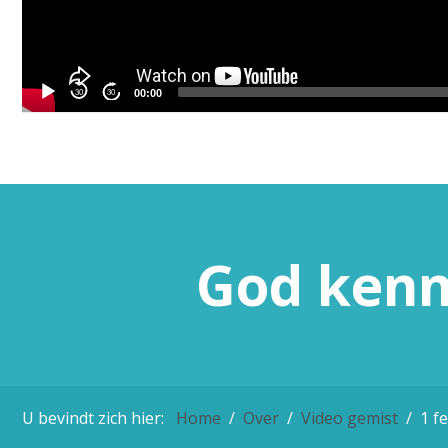
30
30
00:00
God
ken
U bevindt zich hier:
Home
Over
Video gemist
1 f