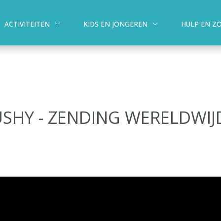
ACTIVITEITEN
KIDS EN JONGEREN
HULP EN Z
USHY - ZENDING WERELDWIJ