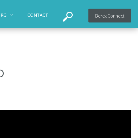
ORG
CONTACT
BereaConnect
D