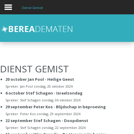
Dienst Gemist
Over
Activiteiten
Kids en Jongeren
hulp en zorg
DIENST GEMIST
Contact
20 october Jan Pool - Heilige Geest
Zoeken
Spreker:
Jan Pool
zondag, 20 oktober 2024
6 october Stef Schagen - Israelzondag
Spreker:
Stef Schagen
zondag, 06 oktober 2024
29 september Peter Kos - Blijdschap in beproeving
Spreker:
Peter Kos
zondag, 29 september 2024
22 september Stef Schagen - Doopdienst
Spreker:
Stef Schagen
zondag, 22 september 2024