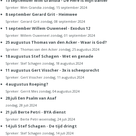
15 september Wim Grandia - De Here is mijn banier
Spreker:
Wim Grandia
zondag, 15 september 2024
8 september Gerard Grit - Heimwee
Spreker:
Gerard Grit
zondag, 08 september 2024
1 september Willem Ouweneel - Exodus 12
Spreker:
Willem Ouweneel
zondag, 01 september 2024
25 augustus Thomas van den Acker - Waar is God?
Spreker:
Thomas van den Acker
zondag, 25 augustus 2024
18 augustus Stef Schagen - Wet en genade
Spreker:
Stef Schagen
zondag, 18 augustus 2024
11 augustus Gert Visscher - 3x is scheepsrecht
Spreker:
Gert Visscher
zondag, 11 augustus 2024
4 augustus Roeping?
Spreker:
Gerrit Mes
zondag, 04 augustus 2024
28 juli Een Psalm van Asaf
zondag, 28 juli 2024
21 juli Berte Petri - BYA dienst
Spreker:
Berte Petri
woensdag, 24 juli 2024
14 juli Stef Schagen - De tijd dringt
Spreker:
Stef Schagen
zondag, 14 juli 2024